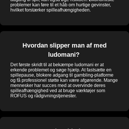
problemer kan føre til et håb om hurtige gevinster,
hvilket forstærker spilleafhængigheden.
Hvordan slipper man af med
ludomani?
Det første skridt til at bekæmpe ludomani er at
erkende problemet og søge hjælp. At fastsætte en
spillepause, blokere adgang til gambling-platforme
og få professionel støtte kan være afgørende. Mange
mennesker har succes med at overvinde deres
spilleafhængighed ved at bruge værktøjer som
ROFUS og rådgivningstjenester.