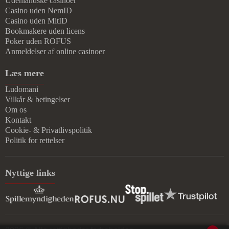
Udenlandske casinoer
Casino uden NemID
Casino uden MitID
Bookmakere uden licens
Poker uden ROFUS
Anmeldelser af online casinoer
Læs mere
Ludomani
Vilkår & betingelser
Om os
Kontakt
Cookie- & Privatlivspolitik
Politik for rettelser
Nyttige links