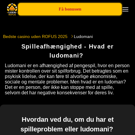
Få bonussen
Bedste casino uden ROFUS 2025
Ludomani
Spilleafhængighed - Hvad er
ludomani?
Ludomani er en afhængighed af pengespil, hvor en person
mister kontrollen over sit spilforbrug. Det betragtes som en
psykisk lidelse, der kan føre til alvorlige økonomiske,
sociale og mentale problemer. Men hvad er en ludoman?
Det er en person, der ikke kan stoppe med at spille,
selvom det har negative konsekvenser for deres liv.
Hvordan ved du, om du har et
spilleproblem eller ludomani?