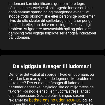
Ludomani kan identificeres gennem flere tegn,
såsom en besættelse af spil, øgede indsatser for at
opnå samme spænding og manglende evne til at
stoppe trods økonomiske eller personlige problemer.
Hvis du ofte skjuler dit spilforbrug eller låner penge
for at fortsætte, kan det være et tegn på et alvorligt
problem. At ignorere ansvarsfuldt spil og prioritere
gambling over vigtige forpligtelser er også indikatorer
på ludomani.
De vigtigste årsager til ludomani
Derfor er det vigtigt at spørge: Hvad er ludomani, og
hvordan kan man genkende tegnene, før problemet
eskalerer? Der er mange årsager til ludomani,
herunder genetiske, psykologiske og miljømæssige
faktorer. For nogle er spil en flugt fra stress, angst
eller depression. Sociale påvirkninger, såsom
bedste casino uden ROFUS
reklamer for
og let
adgang til spil, kan også øge risikoen. Økonomiske