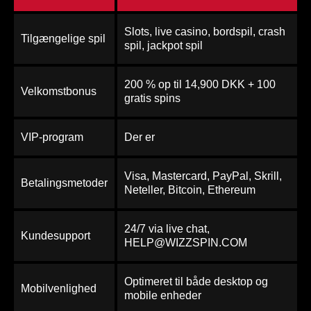
Slots, live casino, bordspil, crash
Tilgængelige spil
spil, jackpot spil
200 % op til 14,900 DKK + 100
Velkomstbonus
gratis spins
VIP-program
Der er
Visa, Mastercard, PayPal, Skrill,
Betalingsmetoder
Neteller, Bitcoin, Ethereum
24/7 via live chat,
Kundesupport
HELP@WIZZSPIN.COM
Optimeret til både desktop og
Mobilvenlighed
mobile enheder