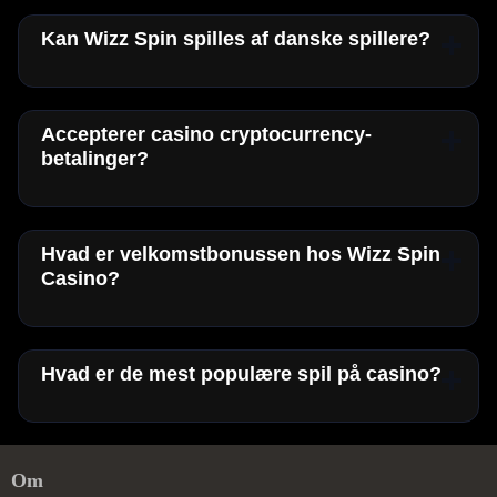
Kan Wizz Spin spilles af danske spillere?
Accepterer casino cryptocurrency-
betalinger?
Hvad er velkomstbonussen hos Wizz Spin
Casino?
Hvad er de mest populære spil på casino?
Om