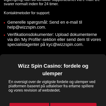
svarer normalt inden for 24 timer.
Kontaktmetoder for support:
Generelle spørgsmål: Send en e-mail til
help@wizzspin.com.
Verifikationsdokumenter: Upload dokumenterne
via din 'My Profile'-sektion eller send dem til vores
specialistagenter på kyc@wizzspin.com.
Wizz Spin Casino: fordele og
ulemper
En oversigt over de vigtigste fordele og ulemper ved
platformen baseret på udtalelser fra erfarne spillere
og vores revision af webstedet.