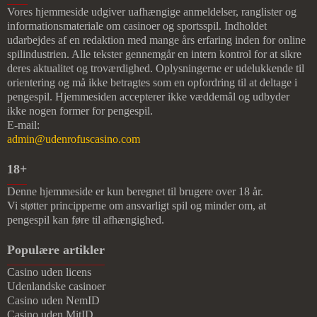
Vores hjemmeside udgiver uafhængige anmeldelser, ranglister og
informationsmateriale om casinoer og sportsspil. Indholdet
udarbejdes af en redaktion med mange års erfaring inden for online
spilindustrien. Alle tekster gennemgår en intern kontrol for at sikre
deres aktualitet og troværdighed. Oplysningerne er udelukkende til
orientering og må ikke betragtes som en opfordring til at deltage i
pengespil. Hjemmesiden accepterer ikke væddemål og udbyder
ikke nogen former for pengespil.
E-mail:
admin@udenrofuscasino.com
18+
Denne hjemmeside er kun beregnet til brugere over 18 år.
Vi støtter principperne om ansvarligt spil og minder om, at
pengespil kan føre til afhængighed.
Populære artikler
Casino uden licens
Udenlandske casinoer
Casino uden NemID
Casino uden MitID