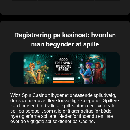
Registrering på kasinoet: hvordan
man begynder at spille
Wizz Spin Casino tilbyder et omfattende spiludvalg,
der spænder over flere forskellige kategorier. Spillere
kan finde en bred vifte af spilleautomater, live dealer
spil og bordspil, som alle er tilgængelige for både
nye og erfarne spillere. Nedenfor finder du en liste
over de vigtigste spilsektioner på Casino.