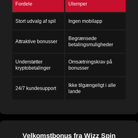
Fordele
Ulemper
Stort udvalg af spil
Ingen mobilapp
Begrænsede
Attraktive bonusser
betalingsmuligheder
Understøtter
Omsætningskrav på
kryptobetalinger
bonusser
Ikke tilgængeligt i alle
24/7 kundesupport
lande
Velkomstbonus fra Wizz Spin