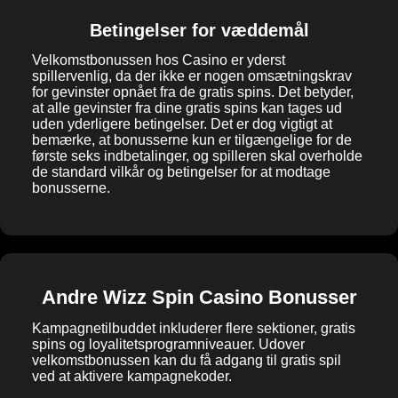
Betingelser for væddemål
Velkomstbonussen hos Casino er yderst
spillervenlig, da der ikke er nogen omsætningskrav
for gevinster opnået fra de gratis spins. Det betyder,
at alle gevinster fra dine gratis spins kan tages ud
uden yderligere betingelser. Det er dog vigtigt at
bemærke, at bonusserne kun er tilgængelige for de
første seks indbetalinger, og spilleren skal overholde
de standard vilkår og betingelser for at modtage
bonusserne.
Andre Wizz Spin Casino Bonusser
Kampagnetilbuddet inkluderer flere sektioner, gratis
spins og loyalitetsprogramniveauer. Udover
velkomstbonussen kan du få adgang til gratis spil
ved at aktivere kampagnekoder.