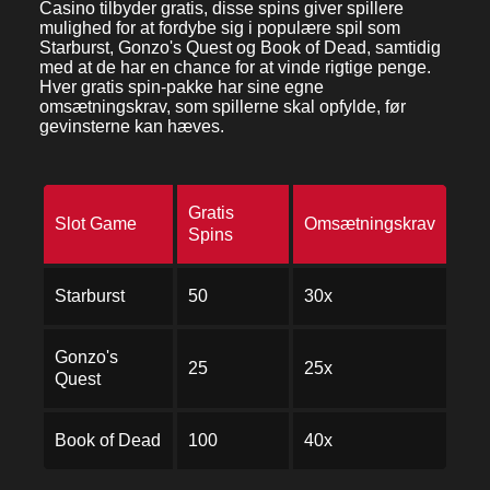
Casino tilbyder gratis, disse spins giver spillere
mulighed for at fordybe sig i populære spil som
Starburst, Gonzo's Quest og Book of Dead, samtidig
med at de har en chance for at vinde rigtige penge.
Hver gratis spin-pakke har sine egne
omsætningskrav, som spillerne skal opfylde, før
gevinsterne kan hæves.
Gratis
Slot Game
Omsætningskrav
Spins
Starburst
50
30x
Gonzo's
25
25x
Quest
Book of Dead
100
40x