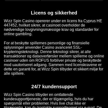
Licens og sikkerhed
Wizz Spin Casino opererer under en licens fra Cyprus HE
447452, hvilket sikrer, at casinoet overholder de
nødvendige lovgivningsmæssige krav og standarder for
online gambling.
For at beskytte spillernes personlige og finansielle
oplysninger anvender Casino avanceret SSL-
krypteringsteknologi. Denne teknologi sikrer, at alle
transaktioner og dataoverførsler mellem spillerne og online
casinoer uden om ROFUS forbliver private og beskyttede
mod uautoriseret adgang. Sammen med licenskravene er
dette en garanti for, at Wizz Spin tilbyder et sikkert miljø for
alle spillere.
24/7 kundensupport
Wizz Spin Casino tilbyder en omfattende
kundesupporttjeneste, der er tilgængelig, hvis du har
spørgsmål eller problemer. Hvis live chat ikke er
tilgængelig, kan du kontakte supportteamet via e-mail. De